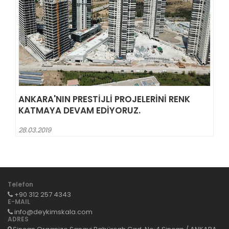
ANKARA'NIN PRESTIJLI PROJELERINI RENK
KATMAYA DEVAM EDIYORUZ.
28.03.2019
Telefon
+90 312 257 4343
E-MAIL
info@deykimskala.com
ADRES