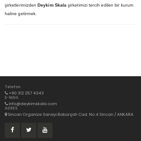
şirketlerimizden
Deykim Skala
şirketimizi tercih edilen bir kurum
haline getirmek.
Telefon
+90 312 257 4343
E-MAIL
info@deykimskala.com
ADRES
Sincan Organize Sanayi Babürşah Cad. No:4 Sincan / ANKARA