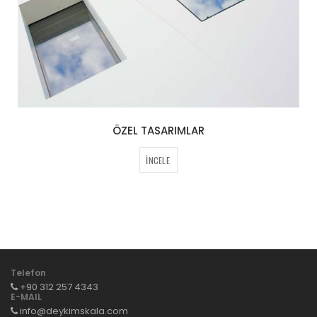
ÖZEL TASARIMLAR
İNCELE
Telefon
+90 312 257 4343
E-MAIL
info@deykimskala.com